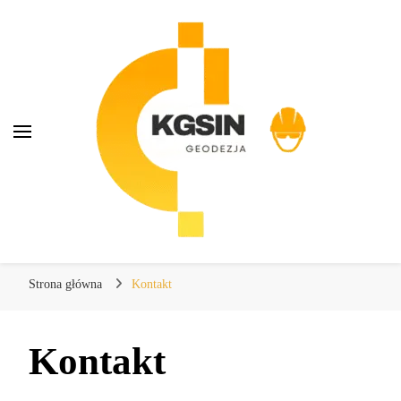
KGSIN Geodezja
Kompendium wiedzy o geodezji
Strona główna
Kontakt
Kontakt