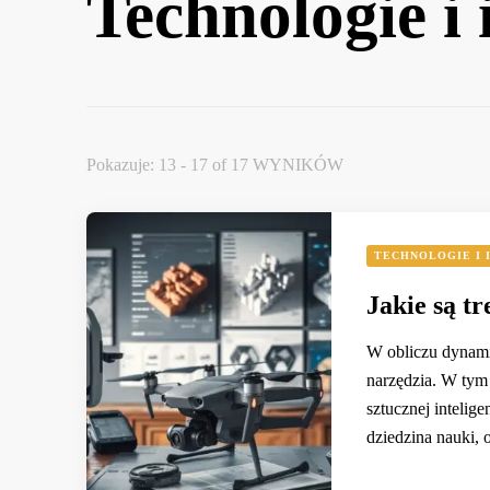
Technologie i
Pokazuje: 13 - 17 of 17 WYNIKÓW
TECHNOLOGIE I 
Jakie są t
W obliczu dynamic
narzędzia. W tym 
sztucznej inteli
dziedzina nauki,