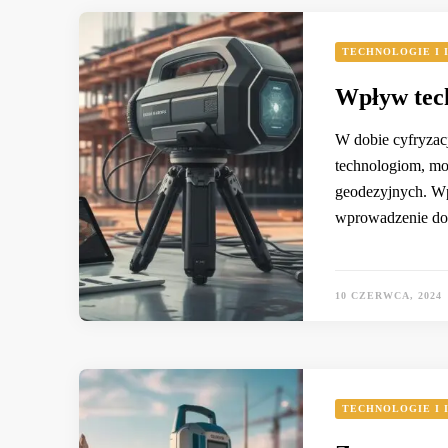
TECHNOLOGIE I 
Wpływ tec
W dobie cyfryzac
technologiom, moż
geodezyjnych. Wp
wprowadzenie d
10 CZERWCA, 2024
TECHNOLOGIE I 