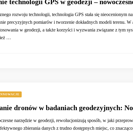
ie technologii GPS w geodezji – nowoczes
nego rozwoju technologii, technologia GPS stała się nieocenionym nar
anie precyzyjnych pomiarów i tworzenie dokładnych modeli terenu. W 
astosowania w geodezji, a także korzyści i wyzwania związane z tym s
ież …
INNOWACJE
anie dronów w badaniach geodezyjnych: N
czesne narzędzie w geodezji, rewolucjonizują sposób, w jaki przepro
fektywnego zbierania danych z trudno dostępnych miejsc, co znacząc