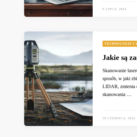
6 LIPCA, 2024
TECHNOLOGIE I 
Jakie są z
Skanowanie laser
sposób, w jaki zb
LIDAR, zmienia o
skanowania …
10 CZERWCA, 2024