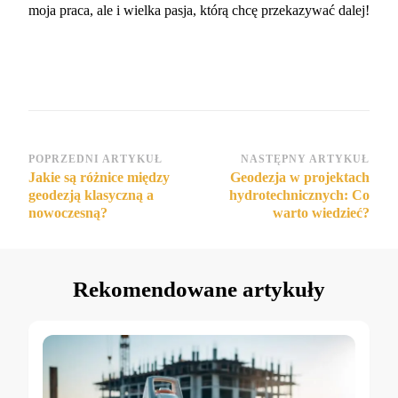
moja praca, ale i wielka pasja, którą chcę przekazywać dalej!
Nawigacja
POPRZEDNI ARTYKUŁ
NASTĘPNY ARTYKUŁ
Jakie są różnice między
Geodezja w projektach
wpisu
geodezją klasyczną a
hydrotechnicznych: Co
nowoczesną?
warto wiedzieć?
Rekomendowane artykuły