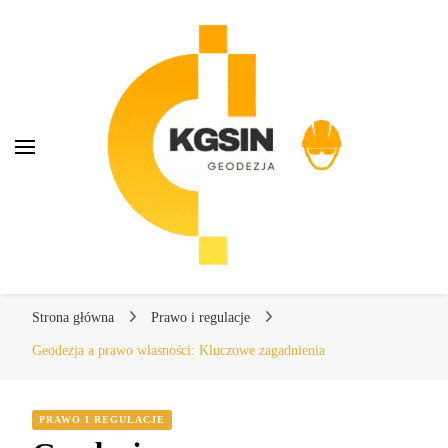
KGSIN Geodezja
KGSIN Geodezja
Kompendium wiedzy o geodezji
Strona główna
Prawo i regulacje
Geodezja a prawo własności: Kluczowe zagadnienia
PRAWO I REGULACJE