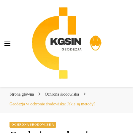
KGSIN Geodezja
KGSIN Geodezja
Kompendium wiedzy o geodezji
Strona główna
Ochrona środowiska
Geodezja w ochronie środowiska: Jakie są metody?
OCHRONA ŚRODOWISKA