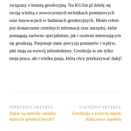
związany z branżą geodezyjną. Na KGSin.pl dzielę się
swoją wiedzą o nowoczesnych technikach pomiarowych
oraz innowacjach w badaniach geodezyjnych. Moim celem
jest dostarczenie rzetelnych informacji oraz narzędzi, które
pomagają zarówno specjalistom, jak i osobom interesującym
się geodezją. Pasjonuje mnie precyzja pomiarów i wpływ,
jaki mają na rozwój infrastruktury. Geodezja to nie tylko
moja praca, ale i wielka pasja, którą chcę przekazywać dalej!
Nawigacja
POPRZEDNI ARTYKUŁ
NASTĘPNY ARTYKUŁ
Jakie są metody analizy
Geodezja a rozwój miast:
wpisu
danych geodezyjnych?
Kluczowe aspekty