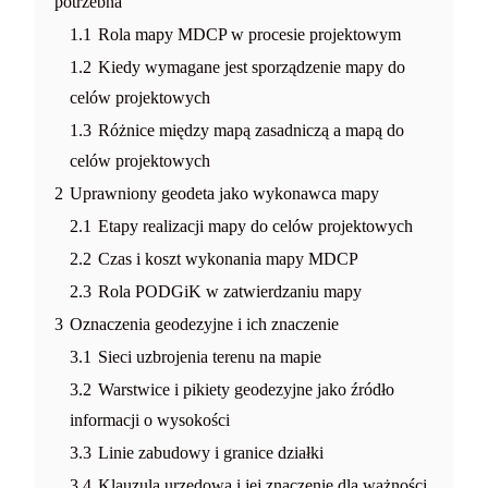
potrzebna
1.1
Rola mapy MDCP w procesie projektowym
1.2
Kiedy wymagane jest sporządzenie mapy do
celów projektowych
1.3
Różnice między mapą zasadniczą a mapą do
celów projektowych
2
Uprawniony geodeta jako wykonawca mapy
2.1
Etapy realizacji mapy do celów projektowych
2.2
Czas i koszt wykonania mapy MDCP
2.3
Rola PODGiK w zatwierdzaniu mapy
3
Oznaczenia geodezyjne i ich znaczenie
3.1
Sieci uzbrojenia terenu na mapie
3.2
Warstwice i pikiety geodezyjne jako źródło
informacji o wysokości
3.3
Linie zabudowy i granice działki
3.4
Klauzula urzędowa i jej znaczenie dla ważności