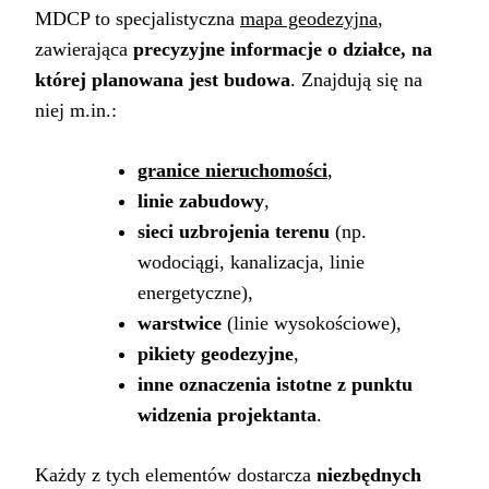
MDCP to specjalistyczna
mapa geodezyjna
,
zawierająca
precyzyjne informacje o działce, na
której planowana jest budowa
. Znajdują się na
niej m.in.:
granice nieruchomości
,
linie zabudowy
,
sieci uzbrojenia terenu
(np.
wodociągi, kanalizacja, linie
energetyczne),
warstwice
(linie wysokościowe),
pikiety geodezyjne
,
inne oznaczenia istotne z punktu
widzenia projektanta
.
Każdy z tych elementów dostarcza
niezbędnych