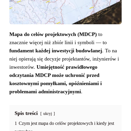
Mapa do celów projektowych (MDCP)
to
znacznie więcej niż zbiór linii i symboli — to
fundament każdej inwestycji budowlanej
. To na
niej opierają się decyzje projektantów, inżynierów i
inwestorów.
Umiejętność prawidłowego
odczytania MDCP może uchronić przed
kosztownymi pomyłkami, opóźnieniami i
problemami administracyjnymi
.
Spis treści
ukryj
1
Czym jest mapa do celów projektowych i kiedy jest