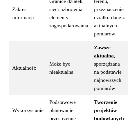
Granice działek,
terenu,
Zakres
sieci uzbrojenia,
przeznaczenie
informacji
elementy
działki, dane z
zagospodarowania
aktualnych
pomiarów
Zawsze
aktualna
,
Może być
sporządzana
Aktualność
nieaktualna
na podstawie
najnowszych
pomiarów
Podstawowe
Tworzenie
Wykorzystanie
planowanie
projektów
przestrzenne
budowlanych