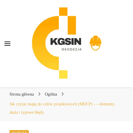
KGSIN Geodezja
KGSIN Geodezja
Kompendium wiedzy o geodezji
Strona główna
Ogólna
Jak czytać mapę do celów projektowych (MDCP) — elementy,
skala i typowe błędy
OGÓLNA