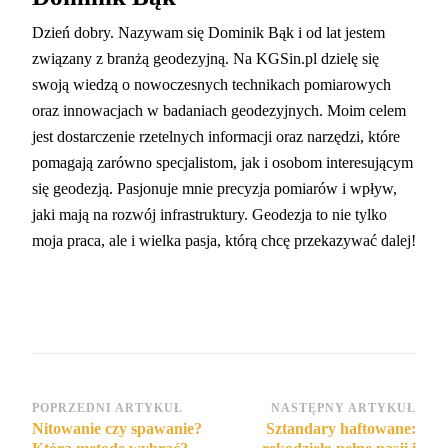
Dzień dobry. Nazywam się Dominik Bąk i od lat jestem
związany z branżą geodezyjną. Na KGSin.pl dzielę się
swoją wiedzą o nowoczesnych technikach pomiarowych
oraz innowacjach w badaniach geodezyjnych. Moim celem
jest dostarczenie rzetelnych informacji oraz narzędzi, które
pomagają zarówno specjalistom, jak i osobom interesującym
się geodezją. Pasjonuje mnie precyzja pomiarów i wpływ,
jaki mają na rozwój infrastruktury. Geodezja to nie tylko
moja praca, ale i wielka pasja, którą chcę przekazywać dalej!
Nawigacja
POPRZEDNI ARTYKUŁ
NASTĘPNY ARTYKUŁ
Nitowanie czy spawanie?
Sztandary haftowane:
wpisu