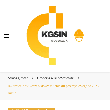
KGSIN Geodezja
KGSIN Geodezja
Kompendium wiedzy o geodezji
Strona główna
Geodezja w budownictwie
Jak zmienia się koszt budowy m² obiektu przemysłowego w 2025
roku?
GEODEZJA W BUDOWNICTWIE