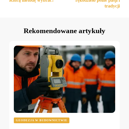
Którą metodę wybrać?
rękodzieło pełne pasji i
tradycji
Rekomendowane artykuły
GEODEZJA W BUDOWNICTWIE