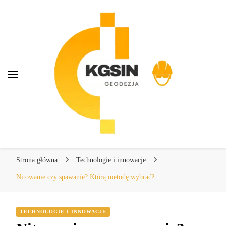
KGSIN Geodezja
KGSIN Geodezja
Kompendium wiedzy o geodezji
Strona główna
Technologie i innowacje
Nitowanie czy spawanie? Którą metodę wybrać?
TECHNOLOGIE I INNOWACJE