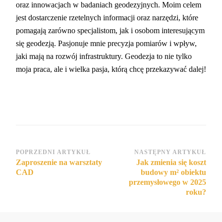
oraz innowacjach w badaniach geodezyjnych. Moim celem
jest dostarczenie rzetelnych informacji oraz narzędzi, które
pomagają zarówno specjalistom, jak i osobom interesującym
się geodezją. Pasjonuje mnie precyzja pomiarów i wpływ,
jaki mają na rozwój infrastruktury. Geodezja to nie tylko
moja praca, ale i wielka pasja, którą chcę przekazywać dalej!
Nawigacja
POPRZEDNI ARTYKUŁ
NASTĘPNY ARTYKUŁ
Zaproszenie na warsztaty
Jak zmienia się koszt
wpisu
CAD
budowy m² obiektu
przemysłowego w 2025
roku?