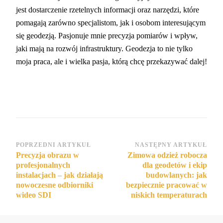
jest dostarczenie rzetelnych informacji oraz narzędzi, które
pomagają zarówno specjalistom, jak i osobom interesującym
się geodezją. Pasjonuje mnie precyzja pomiarów i wpływ,
jaki mają na rozwój infrastruktury. Geodezja to nie tylko
moja praca, ale i wielka pasja, którą chcę przekazywać dalej!
Nawigacja
POPRZEDNI ARTYKUŁ
NASTĘPNY ARTYKUŁ
Precyzja obrazu w
Zimowa odzież robocza
wpisu
profesjonalnych
dla geodetów i ekip
instalacjach – jak działają
budowlanych: jak
nowoczesne odbiorniki
bezpiecznie pracować w
wideo SDI
niskich temperaturach