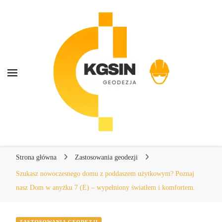
KGSIN Geodezja
KGSIN Geodezja
Kompendium wiedzy o geodezji
Strona główna
Zastosowania geodezji
Szukasz nowoczesnego domu z poddaszem użytkowym? Poznaj
nasz Dom w anyżku 7 (E) – wypełniony światłem i komfortem.
ZASTOSOWANIA GEODEZJI